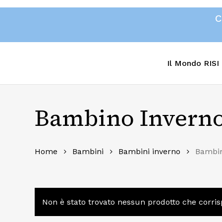
Skip
C
to
main
content
Il Mondo RISI
Bambino Invern
Home
Bambini
Bambini inverno
Bambin
Non è stato trovato nessun prodotto che corris