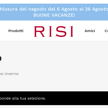
hiusura del negozio dal 6 Agosto al 26 Agost
BUONE VACANZE!
Prodotti
Amici
C
o
o Inverno
ponde alla tua selezione.