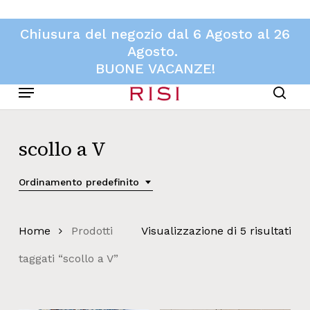
Skip
to
Chiusura del negozio dal 6 Agosto al 26
main
Agosto.
content
BUONE VACANZE!
Menu
sear
scollo a V
Ordinamento predefinito
Home
Prodotti
Visualizzazione di 5 risultati
taggati “scollo a V”