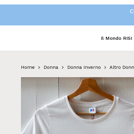
Skip
C
to
main
content
Il Mondo RISI
Home
Donna
Donna Inverno
Altro Don