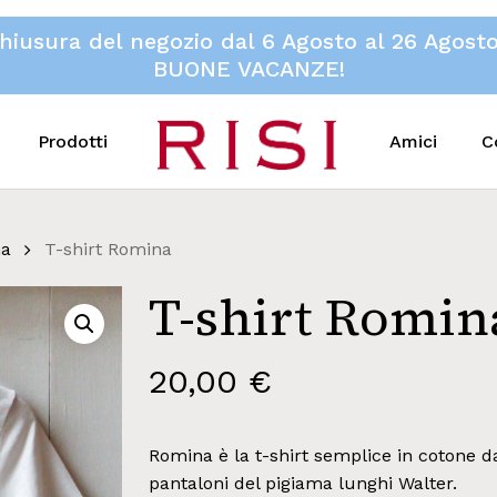
hiusura del negozio dal 6 Agosto al 26 Agost
BUONE VACANZE!
Prodotti
Amici
C
na
T-shirt Romina
T-shirt Romin
20,00
€
Romina è la t-shirt semplice in cotone d
pantaloni del pigiama lunghi Walter.