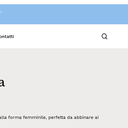
o.
search
ontatti
a
alla forma femminile, perfetta da abbinare ai