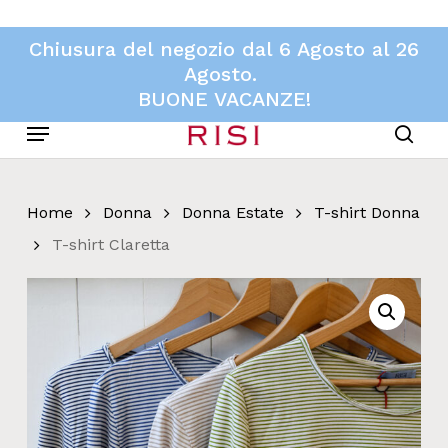
Skip
to
Chiusura del negozio dal 6 Agosto al 26
main
Agosto.
content
BUONE VACANZE!
Menu
sear
Home
Donna
Donna Estate
T-shirt Donna
T-shirt Claretta