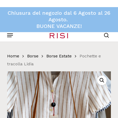
Skip
to
Chiusura del negozio dal 6 Agosto al 26
main
Agosto.
content
BUONE VACANZE!
Menu
sear
Home
Borse
Borse Estate
Pochette e
tracolla Lidia