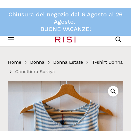
Skip
to
Chiusura del negozio dal 6 Agosto al 26
main
Agosto.
content
BUONE VACANZE!
Menu
sear
Home
Donna
Donna Estate
T-shirt Donna
Canottiera Soraya