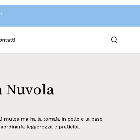
o.
search
ontatti
a Nuvola
li mules ma ha la tomaia in pelle e la base
raordinaria leggerezza e praticità.