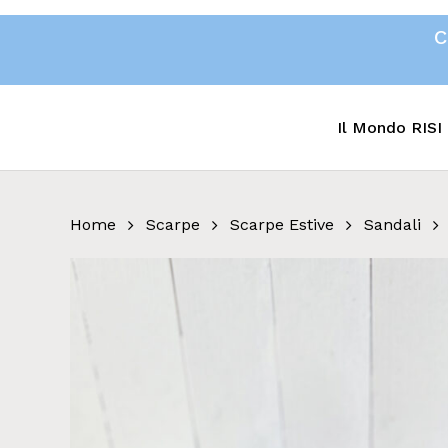
Skip
C
to
main
content
Il Mondo RISI
Home
Scarpe
Scarpe Estive
Sandali