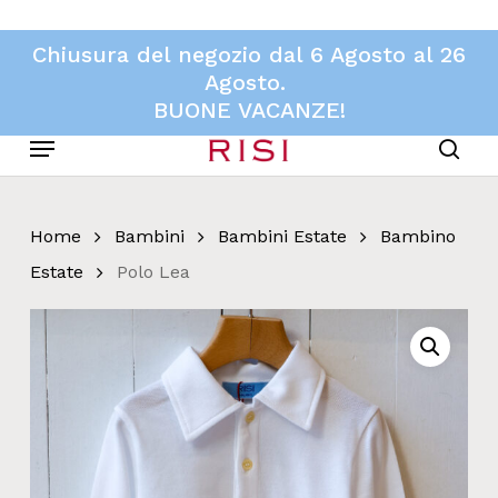
Skip
to
Chiusura del negozio dal 6 Agosto al 26
main
Agosto.
content
BUONE VACANZE!
Menu
sear
Home
Bambini
Bambini Estate
Bambino
Estate
Polo Lea