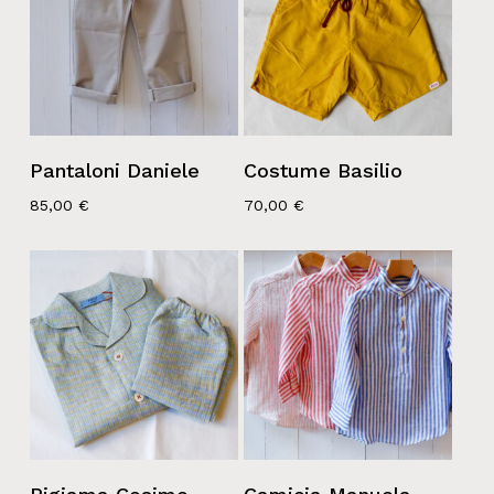
Pantaloni Daniele
Costume Basilio
85,00
€
70,00
€