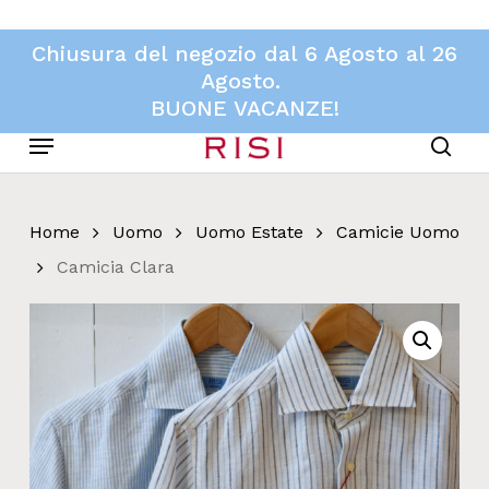
Skip
to
Chiusura del negozio dal 6 Agosto al 26
main
Agosto.
content
BUONE VACANZE!
Menu
sear
Home
Uomo
Uomo Estate
Camicie Uomo
Camicia Clara