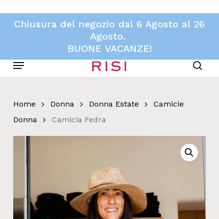
Skip
to
Chiusura del negozio dal 6 Agosto al 26
main
Agosto.
content
BUONE VACANZE!
Menu
sear
Home
Donna
Donna Estate
Camicie
Donna
Camicia Fedra