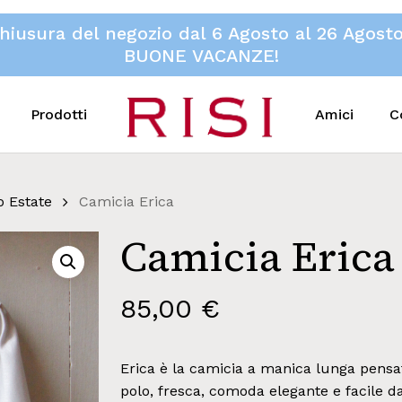
hiusura del negozio dal 6 Agosto al 26 Agost
BUONE VACANZE!
Prodotti
Amici
C
 Estate
Camicia Erica
Camicia Erica
85,00
€
Erica è la camicia a manica lunga pensa
polo, fresca, comoda elegante e facile d