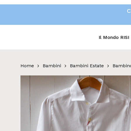
Skip
C
to
main
content
Il Mondo RISI
Home
Bambini
Bambini Estate
Bambino