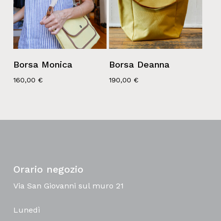
Borsa Monica
Borsa Deanna
160,00
€
190,00
€
Orario negozio
Via San Giovanni sul muro 21
Lunedì